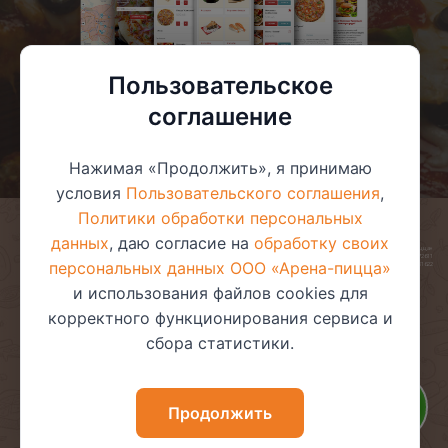
Пользовательское
соглашение
Нажимая «Продолжить», я принимаю
условия
Пользовательского соглашения
,
Политики обработки персональных
данных
, даю согласие на
обработку своих
© 2025 ООО «Арена-пицца»
УНП 391272611
персональных данных ООО «Арена-пицца»
Магазин зарегистрирован в торговом реестре 08.05.2017 №381622
и использования файлов cookies для
корректного функционирования сервиса и
сбора статистики.
Пользовательское соглашение
Политика обработки
персональных данных
Политика видеонаблюдения
Политика в отношении
Продолжить
обработки файлов cookie