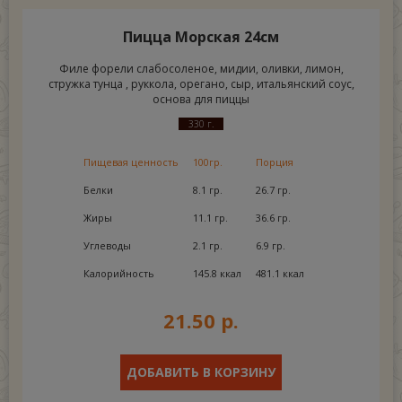
Пицца Морская 24см
Филе форели слабосоленое, мидии, оливки, лимон,
стружка тунца , руккола, орегано, сыр, итальянский соус,
основа для пиццы
330 г.
Пищевая ценность
100гр.
Порция
Белки
8.1 гр.
26.7 гр.
Жиры
11.1 гр.
36.6 гр.
Углеводы
2.1 гр.
6.9 гр.
Калорийность
145.8 ккал
481.1 ккал
21.50 р.
ДОБАВИТЬ В КОРЗИНУ