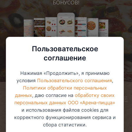
БОНУСОВ!
Пользовательское
соглашение
Нажимая «Продолжить», я принимаю
условия
Пользовательского соглашения
,
Политики обработки персональных
данных
, даю согласие на
обработку своих
© 2025 ООО «Арена-пицца»
УНП 391272611
персональных данных ООО «Арена-пицца»
Магазин зарегистрирован в торговом реестре 08.05.2017 №381622
и использования файлов cookies для
корректного функционирования сервиса и
сбора статистики.
Пользовательское соглашение
Политика обработки