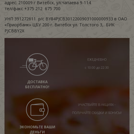
адрес: 210009 г Витебск, ул.Чапаева 9-114
тел/факс ‎+375 212 675 700
УНП ‎391272611 р/с BY84PJCB30122009031000000933 в ОАО
«Приорбанк» ЦБУ 200 г. Витебск ул. Толстого 3, БИК
PJCBBY2X
ЕЖЕДНЕВНО
с 10:00 до 22:30
ДОСТАВКА
БЕСПЛАТНО!
УЧАСТВУЙТЕ В АКЦИЯХ -
ПОЛУЧАЙТЕ СКИДКИ И БОНУСЫ!
ЭКОНОМЬТЕ ВАШИ
ДЕНЬГИ