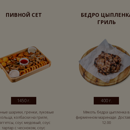
ПИВНОЙ СЕТ
БЕДРО ЦЫПЛЕНК
ГРИЛЬ
1450 г.
400 г.
ные шарики, гренки, луковые
Мякоть бедра цыпленка в
кольца, колбаски на гриле,
фирменном маринаде. Достав
аггетсы, соус медовый, соус
12.00
тартар с чесноком, соус