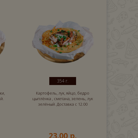
354 г.
ки,
Картофель, лук, яйцо, бедро
й.
цыплёнка , сметана, зелень, лук
зелёный. Доставка с 12.00
23.00 р.