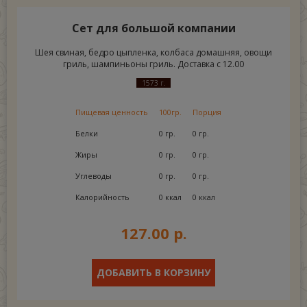
Сет для большой компании
Шея свиная, бедро цыпленка, колбаса домашняя, овощи
гриль, шампиньоны гриль. Доставка с 12.00
1573 г.
Пищевая ценность
100гр.
Порция
Белки
0 гр.
0 гр.
Жиры
0 гр.
0 гр.
Углеводы
0 гр.
0 гр.
Калорийность
0 ккал
0 ккал
127.00 р.
ДОБАВИТЬ В КОРЗИНУ