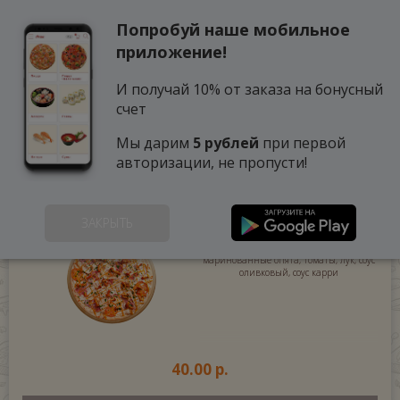
Попробуй наше мобильное
0
приложение!
И получай 10% от заказа на бонусный
счет
Мы дарим
5 рублей
при первой
авторизации, не пропусти!
МЕГА ПИЦЦА КАРИАТИ 40 СМ
(875 г.)
ЗАКРЫТЬ
Ветчина, куриное филе, твёрдый сыр,
маринованные опята, томаты, лук, соус
оливковый, соус карри
40.00 р.