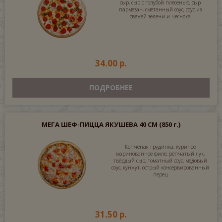
сыр, сыр с голубой плесенью, сыр
пармезан, сметанный соус, соус из
свежей зелени и чеснока
34.00 р.
ПОДРОБНЕЕ
МЕГА ШЕФ-ПИЦЦА ЯКУШЕВА 40 СМ
(850 г.)
Копчёная грудинка, куриное
маринованное филе, репчатый лук,
твёрдый сыр, томатный соус, медовый
соус, кунжут, острый консервированный
перец
31.50 р.