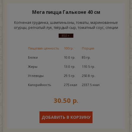
Мега пицца Гальконе 40 см
Копченая грудинка, шампиньоны, томаты, маринованные
огурцы, репчатый лук, твёрдый сыр, томатный соус, специи
850 г.
Пищевая ценность
100гр.
Порция
Белки
10.0 гр.
85 гр.
Жиры
13.0 гр.
110.5 гр.
Углеводы
29.5 гр.
250.8 гр.
Калорийность
275 ккал
2337.5 ккал
30.50 р.
ДОБАВИТЬ В КОРЗИНУ