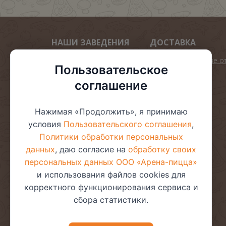
НАШИ ЗАВЕДЕНИЯ
ДОСТАВКА
Арена пицца
Подарок при заказе о
Пользовательское
45.00р
Золотой Лев
соглашение
Мега пиццы 40 см
Арена Десерто
Пиццы 30 см
Арена суши
Нажимая «Продолжить», я принимаю
Пиццы 24 см
ВИКТОРИЯ
условия
Пользовательского соглашения
,
Комбо
Дворик
Политики обработки персональных
Ролл дог
данных
, даю согласие на
обработку своих
Суши бургер
персональных данных ООО «Арена-пицца»
и использования файлов cookies для
корректного функционирования сервиса и
сбора статистики.