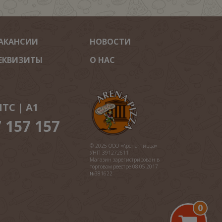
АКАНСИИ
НОВОСТИ
ЕКВИЗИТЫ
О НАС
ТС | A1
7 157 157
© 2025 ООО «Арена-пицца»
УНП 391272611
Магазин зарегистрирован в
торговом реестре 08.05.2017
№381622
0