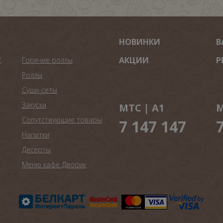
НОВИНКИ
В
т
АКЦИИ
Р
Горячие роллы
Роллы
Суши-сеты
Закуски
МТС | A1
М
Сопутствующие товары
7 147 147
Напитки
Десерты
Меню кафе Дворик