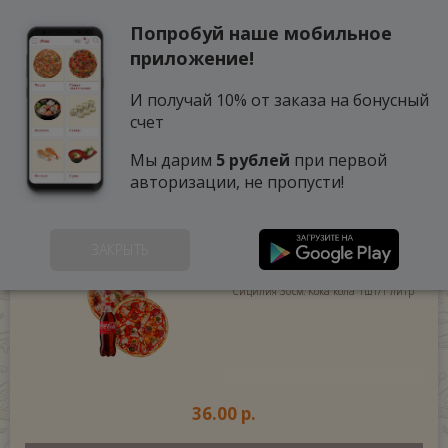
Попробуй наше мобильное
0
приложение!
И получай 10% от заказа на бонусный
счет
Мы дарим
5 рублей
при первой
авторизации, не пропусти!
ЖГУЧИЙ МИКС
(910 г.)
ЗАКРЫТЬ
Шеф-пицца Якушева 30см. Пицца
Сицилия 30см. Кока кола 1шт/1 литр
36.00 р.