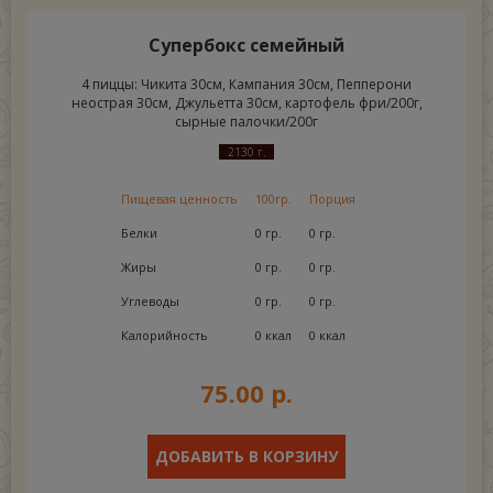
Супербокс семейный
4 пиццы: Чикита 30см, Кампания 30см, Пепперони
неострая 30см, Джульетта 30см, картофель фри/200г,
сырные палочки/200г
2130 г.
Пищевая ценность
100гр.
Порция
Белки
0 гр.
0 гр.
Жиры
0 гр.
0 гр.
Углеводы
0 гр.
0 гр.
Калорийность
0 ккал
0 ккал
75.00 р.
ДОБАВИТЬ В КОРЗИНУ