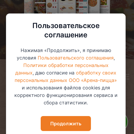
Пользовательское
соглашение
Нажимая «Продолжить», я принимаю
условия
Пользовательского соглашения
,
Политики обработки персональных
данных
, даю согласие на
обработку своих
© 2025 ООО «Арена-пицца»
УНП 391272611
персональных данных ООО «Арена-пицца»
Магазин зарегистрирован в торговом реестре 08.05.2017 №381622
и использования файлов cookies для
корректного функционирования сервиса и
сбора статистики.
Пользовательское соглашение
Политика обработки
персональных данных
Политика видеонаблюдения
Политика в отношении
Продолжить
обработки файлов cookie