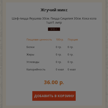
Жгучий микс
Шеф-пицца Якушева 30см. Пицца Сицилия 30см. Кока кола
1шт/1 литр
910 г.
Пищевая ценность
100гр.
Порция
Белки
0 гр.
0 гр.
Жиры
0 гр.
0 гр.
Углеводы
0 гр.
0 гр.
Калорийность
0 ккал
0 ккал
36.00 р.
ДОБАВИТЬ В КОРЗИНУ