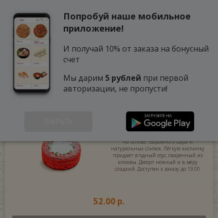
Попробуй наше мобильное
0
приложение!
И получай 10% от заказа на бонусный
счет
Мы дарим
5 рублей
при первой
авторизации, не пропусти!
ТОРТ КРАСНЫЙ БАРХАТ
(1000 г.)
ЗАКРЫТЬ
Хорошо пропитанный бисквит, кремчиз
на основе творожного сыра и
натуральных сливок. Лёгкую кислинку
придает ягодный соус, сваренный из
клюквы. Десерт нежный и в меру
сладкий. Доступен к заказу до 19.00
52.00 р.