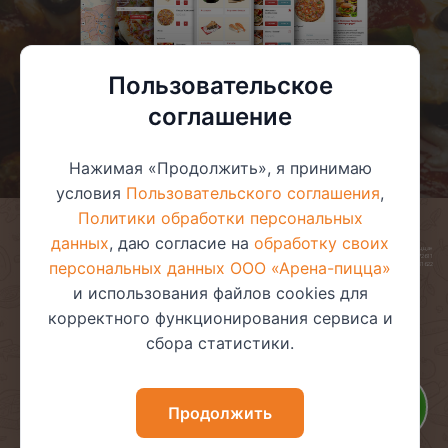
Пользовательское
соглашение
Нажимая «Продолжить», я принимаю
условия
Пользовательского соглашения
,
Политики обработки персональных
данных
, даю согласие на
обработку своих
© 2025 ООО «Арена-пицца»
УНП 391272611
персональных данных ООО «Арена-пицца»
Магазин зарегистрирован в торговом реестре 08.05.2017 №381622
и использования файлов cookies для
корректного функционирования сервиса и
сбора статистики.
Пользовательское соглашение
Политика обработки
персональных данных
Политика видеонаблюдения
Политика в отношении
Продолжить
обработки файлов cookie