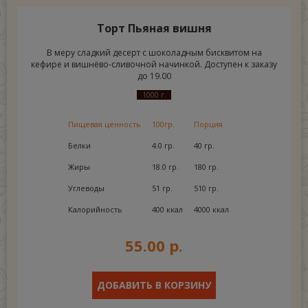
Торт Пьяная вишня
В меру сладкий десерт с шоколадным бисквитом на
кефире и вишнёво-сливочной начинкой. Доступен к заказу
до 19.00
1000 г.
Пищевая ценность
100гр.
Порция
Белки
4.0 гр.
40 гр.
Жиры
18.0 гр.
180 гр.
Углеводы
51 гр.
510 гр.
Калорийность
400 ккал
4000 ккал
55.00 р.
ДОБАВИТЬ В КОРЗИНУ