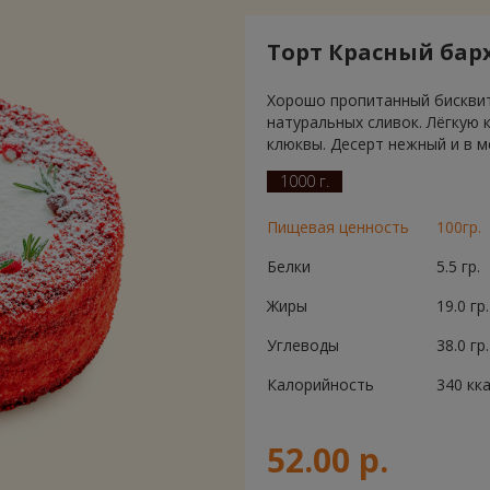
Торт Красный бар
Хорошо пропитанный бисквит
натуральных сливок. Лёгкую 
клюквы. Десерт нежный и в ме
1000 г.
Пищевая ценность
100гр.
Белки
5.5 гр.
Жиры
19.0 гр.
Углеводы
38.0 гр.
Калорийность
340 кк
52.00 р.