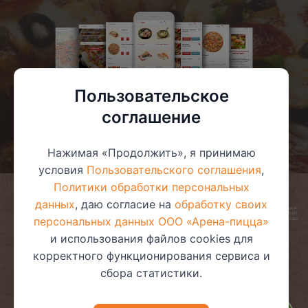
Пользовательское
соглашение
Нажимая «Продолжить», я принимаю
условия
Пользовательского соглашения
,
Политики обработки персональных
данных
, даю согласие на
обработку своих
© 2025 ООО «Арена-пицца»
УНП 391272611
персональных данных ООО «Арена-пицца»
Магазин зарегистрирован в торговом реестре 08.05.2017 №381622
и использования файлов cookies для
корректного функционирования сервиса и
сбора статистики.
Пользовательское соглашение
Политика обработки
персональных данных