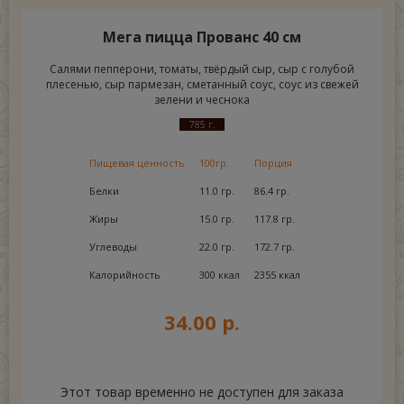
Мега пицца Прованс 40 см
Салями пепперони, томаты, твёрдый сыр, сыр с голубой
плесенью, сыр пармезан, сметанный соус, соус из свежей
зелени и чеснока
785 г.
Пищевая ценность
100гр.
Порция
Белки
11.0 гр.
86.4 гр.
Жиры
15.0 гр.
117.8 гр.
Углеводы
22.0 гр.
172.7 гр.
Калорийность
300 ккал
2355 ккал
34.00 р.
Этот товар временно не доступен для заказа