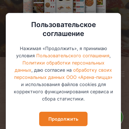
Пользовательское
соглашение
Нажимая «Продолжить», я принимаю
условия
Пользовательского соглашения
,
Политики обработки персональных
данных
, даю согласие на
обработку своих
© 2025 ООО «Арена-пицца»
УНП 391272611
персональных данных ООО «Арена-пицца»
Магазин зарегистрирован в торговом реестре 08.05.2017 №381622
и использования файлов cookies для
корректного функционирования сервиса и
сбора статистики.
Пользовательское соглашение
Политика обработки
персональных данных
Политика видеонаблюдения
Политика в отношении
Продолжить
обработки файлов cookie