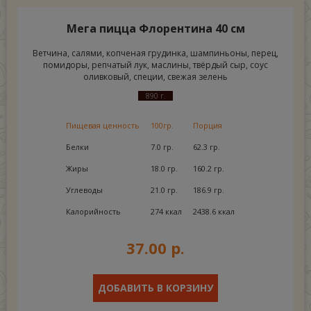
Мега пицца Флорентина 40 см
Ветчина, салями, копченая грудинка, шампиньоны, перец,
помидоры, репчатый лук, маслины, твёрдый сыр, соус
оливковый, специи, свежая зелень
890 г.
Пищевая ценность
100гр.
Порция
Белки
7.0 гр.
62.3 гр.
Жиры
18.0 гр.
160.2 гр.
Углеводы
21.0 гр.
186.9 гр.
Калорийность
274 ккал
2438.6 ккал
37.00 р.
ДОБАВИТЬ В КОРЗИНУ