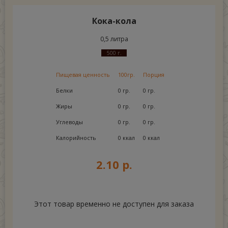
Кока-кола
0,5 литра
500 г.
Пищевая ценность
100гр.
Порция
Белки
0 гр.
0 гр.
Жиры
0 гр.
0 гр.
Углеводы
0 гр.
0 гр.
Калорийность
0 ккал
0 ккал
2.10 р.
Этот товар временно не доступен для заказа