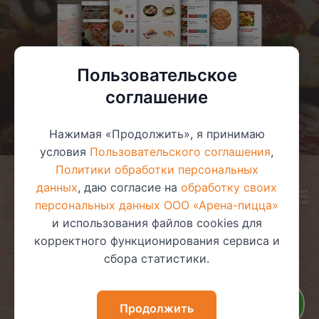
Пользовательское
соглашение
Нажимая «Продолжить», я принимаю
условия
Пользовательского соглашения
,
Политики обработки персональных
данных
, даю согласие на
обработку своих
© 2025 ООО «Арена-пицца»
УНП 391272611
персональных данных ООО «Арена-пицца»
Магазин зарегистрирован в торговом реестре 08.05.2017 №381622
и использования файлов cookies для
корректного функционирования сервиса и
сбора статистики.
Пользовательское соглашение
Политика обработки
персональных данных
Политика видеонаблюдения
Политика в отношении
Продолжить
обработки файлов cookie