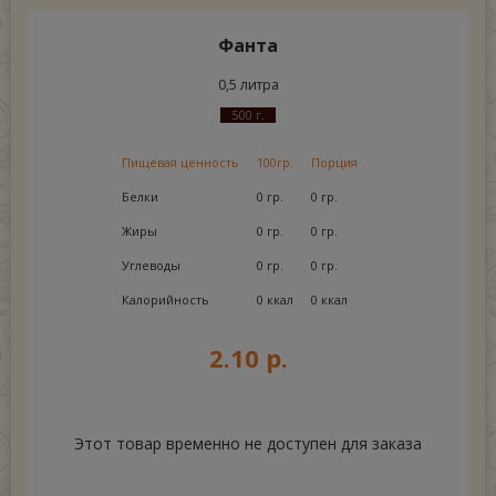
Фанта
0,5 литра
500 г.
Пищевая ценность
100гр.
Порция
Белки
0 гр.
0 гр.
Жиры
0 гр.
0 гр.
Углеводы
0 гр.
0 гр.
Калорийность
0 ккал
0 ккал
2.10 р.
Этот товар временно не доступен для заказа