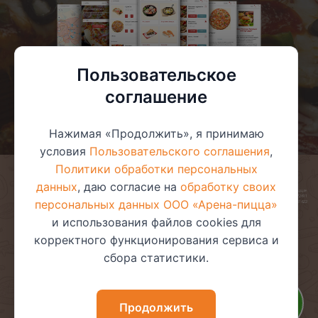
Пользовательское
соглашение
Нажимая «Продолжить», я принимаю
условия
Пользовательского соглашения
,
Политики обработки персональных
данных
, даю согласие на
обработку своих
© 2025 ООО «Арена-пицца»
УНП 391272611
персональных данных ООО «Арена-пицца»
Магазин зарегистрирован в торговом реестре 08.05.2017 №381622
и использования файлов cookies для
корректного функционирования сервиса и
сбора статистики.
Пользовательское соглашение
Политика обработки
персональных данных
Политика видеонаблюдения
Политика в отношении
Продолжить
обработки файлов cookie