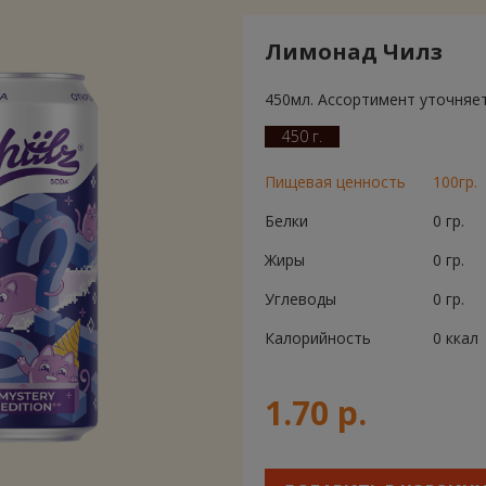
Лимонад Чилз
450мл. Ассортимент уточняет
450 г.
Пищевая ценность
100гр.
Белки
0 гр.
Жиры
0 гр.
Углеводы
0 гр.
Калорийность
0 ккал
1.70 р.