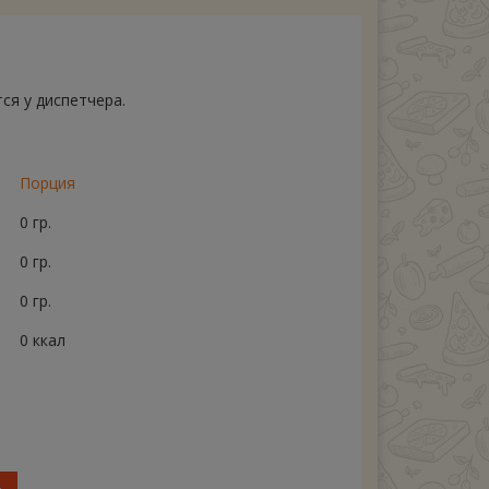
ся у диспетчера.
Порция
0 гр.
0 гр.
0 гр.
0 ккал