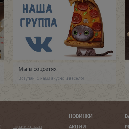
Мы в соцсетях
Вступай! С нами вкусно и весело!
НОВИНКИ
В
т
АКЦИИ
Р
Горячие роллы