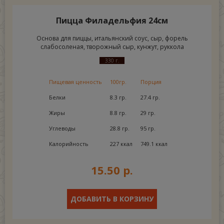
Пицца Филадельфия 24см
Основа для пиццы, итальянский соус, сыр, форель
слабосоленая, творожный сыр, кунжут, руккола
330 г.
Пищевая ценность
100гр.
Порция
Белки
8.3 гр.
27.4 гр.
Жиры
8.8 гр.
29 гр.
Углеводы
28.8 гр.
95 гр.
Калорийность
227 ккал
749.1 ккал
15.50 р.
ДОБАВИТЬ В КОРЗИНУ