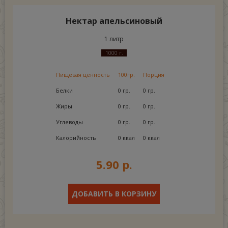
Нектар апельсиновый
1 литр
1000 г.
Пищевая ценность
100гр.
Порция
Белки
0 гр.
0 гр.
Жиры
0 гр.
0 гр.
Углеводы
0 гр.
0 гр.
Калорийность
0 ккал
0 ккал
5.90 р.
ДОБАВИТЬ В КОРЗИНУ