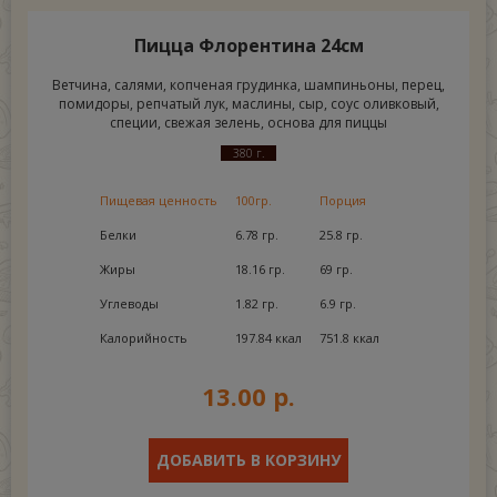
Пицца Флорентина 24см
Ветчина, салями, копченая грудинка, шампиньоны, перец,
помидоры, репчатый лук, маслины, сыр, соус оливковый,
специи, свежая зелень, основа для пиццы
380 г.
Пищевая ценность
100гр.
Порция
Белки
6.78 гр.
25.8 гр.
Жиры
18.16 гр.
69 гр.
Углеводы
1.82 гр.
6.9 гр.
Калорийность
197.84 ккал
751.8 ккал
13.00 р.
ДОБАВИТЬ В КОРЗИНУ