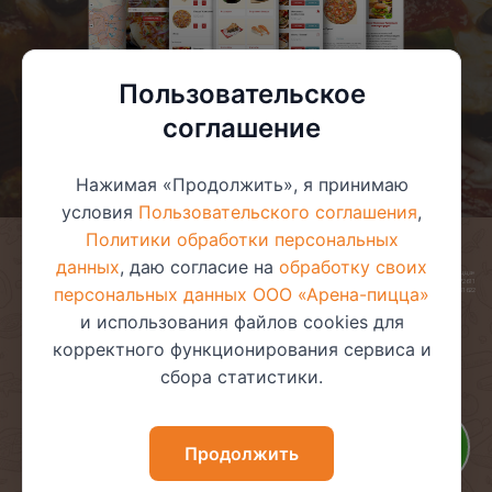
Пользовательское
соглашение
Нажимая «Продолжить», я принимаю
условия
Пользовательского соглашения
,
Политики обработки персональных
данных
, даю согласие на
обработку своих
© 2025 ООО «Арена-пицца»
УНП 391272611
персональных данных ООО «Арена-пицца»
Магазин зарегистрирован в торговом реестре 08.05.2017 №381622
и использования файлов cookies для
корректного функционирования сервиса и
сбора статистики.
Пользовательское соглашение
Политика обработки
персональных данных
Политика видеонаблюдения
Политика в отношении
Продолжить
обработки файлов cookie