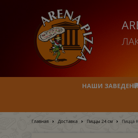
AR
ЛА
НАШИ ЗАВЕДЕН
Главная
Доставка
Пиццы 24 см
Пицца К