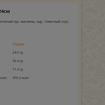
24см
епчатый лук, маслины, сыр, томатный соус,
Порция
24.5 гр.
35.4 гр.
11.4 гр.
ккал
470.2 ккал