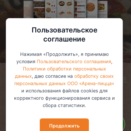
Пользовательское
соглашение
Нажимая «Продолжить», я принимаю
условия
Пользовательского соглашения
,
Политики обработки персональных
данных
, даю согласие на
обработку своих
© 2025 ООО «Арена-пицца»
УНП 391272611
персональных данных ООО «Арена-пицца»
Магазин зарегистрирован в торговом реестре 08.05.2017 №381622
и использования файлов cookies для
корректного функционирования сервиса и
сбора статистики.
Пользовательское соглашение
Политика обработки
персональных данных
Политика видеонаблюдения
Политика в отношении
Продолжить
обработки файлов cookie