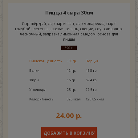
Пицца 4 сыра 30см
Сыр твёрдый, сыр пармезан, сыр моцарелла, сыр с
голубой плесенью, свежая зелень, специи, соус сливочно-
чесночный, заправка лимонная с медом, основа для
пиццы
390 г.
Пищевая ценность
100гр.
Порция
Белки
12 гр.
46.8 гр.
Жиры
16 гр.
62.4 гр.
Углеводы
25 гр.
97.5 гр.
Калорийность
325 ккал
1267.5 ккал
24.00 р.
ДОБАВИТЬ В КОРЗИНУ