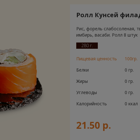
Ролл Кунсей фил
Рис, форель слабосоленая, т
имбирь, васаби. Ролл 8 штук
280 г.
Пищевая ценность
100гр.
Белки
0 гр.
Жиры
0 гр.
Углеводы
0 гр.
Калорийность
0 ккал
21.50 р.