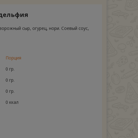
адельфия
ворожный сыр, огурец, нори. Соевый соус,
Порция
0 гр.
0 гр.
0 гр.
0 ккал