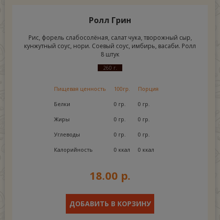
Ролл Грин
Рис, форель слабосолёная, салат чука, творожный сыр,
кунжутный соус, нори. Соевый соус, имбирь, васаби. Ролл
8 штук
260 г.
Пищевая ценность
100гр.
Порция
Белки
0 гр.
0 гр.
Жиры
0 гр.
0 гр.
Углеводы
0 гр.
0 гр.
Калорийность
0 ккал
0 ккал
18.00 р.
ДОБАВИТЬ В КОРЗИНУ