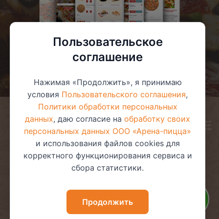
Пользовательское
соглашение
Нажимая «Продолжить», я принимаю
условия
Пользовательского соглашения
,
Политики обработки персональных
данных
, даю согласие на
обработку своих
© 2025 ООО «Арена-пицца»
УНП 391272611
персональных данных ООО «Арена-пицца»
Магазин зарегистрирован в торговом реестре 08.05.2017 №381622
и использования файлов cookies для
корректного функционирования сервиса и
сбора статистики.
Пользовательское соглашение
Политика обработки
персональных данных
Политика видеонаблюдения
Политика в отношении
Продолжить
обработки файлов cookie