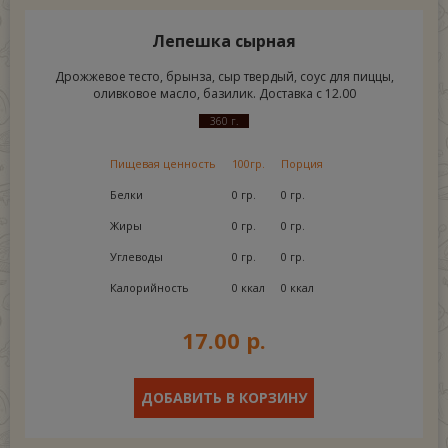
Лепешка сырная
Дрожжевое тесто, брынза, сыр твердый, соус для пиццы,
оливковое масло, базилик. Доставка с 12.00
360 г.
Пищевая ценность
100гр.
Порция
Белки
0 гр.
0 гр.
Жиры
0 гр.
0 гр.
Углеводы
0 гр.
0 гр.
Калорийность
0 ккал
0 ккал
17.00 р.
ДОБАВИТЬ В КОРЗИНУ