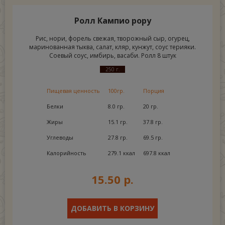
Ролл Кампио рору
Рис, нори, форель свежая, творожный сыр, огурец,
маринованная тыква, салат, кляр, кунжут, соус терияки.
Соевый соус, имбирь, васаби. Ролл 8 штук
250 г.
Пищевая ценность
100гр.
Порция
Белки
8.0 гр.
20 гр.
Жиры
15.1 гр.
37.8 гр.
Углеводы
27.8 гр.
69.5 гр.
Калорийность
279.1 ккал
697.8 ккал
15.50 р.
ДОБАВИТЬ В КОРЗИНУ