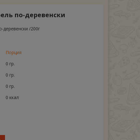
фель по-деревенски
о-деревенски /200г
Порция
0 гр.
0 гр.
0 гр.
0 ккал