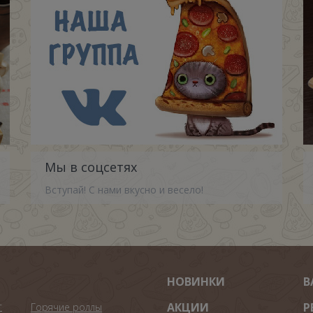
Мы в соцсетях
Вступай! С нами вкусно и весело!
НОВИНКИ
В
т
АКЦИИ
Р
Горячие роллы