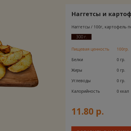
Наггетсы и карто
Наггетсы / 100г, картофель п
300 г.
Пищевая ценность
100гр.
Белки
0 гр.
Жиры
0 гр.
Углеводы
0 гр.
Калорийность
0 ккал
11.80 р.