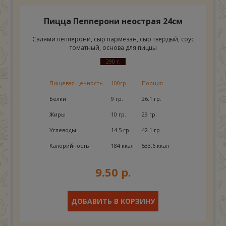
Пицца Пепперони неострая 24см
Салями пепперони, сыр пармезан, сыр твердый, соус
томатный, основа для пиццы
290 г.
Пищевая ценность
100гр.
Порция
Белки
9 гр.
26.1 гр.
Жиры
10 гр.
29 гр.
Углеводы
14.5 гр.
42.1 гр.
Калорийность
184 ккал
533.6 ккал
9.50 р.
ДОБАВИТЬ В КОРЗИНУ