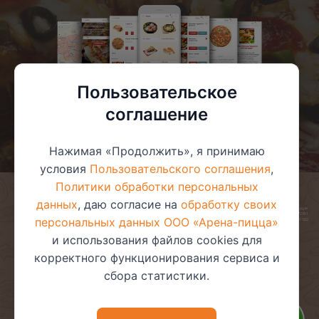
Пользовательское
соглашение
Нажимая «Продолжить», я принимаю
условия
Пользовательского соглашения
,
Политики обработки персональных
данных
, даю согласие на
обработку своих
© 2025 ООО «Арена-пицца»
УНП 391272611
персональных данных ООО «Арена-пицца»
Магазин зарегистрирован в торговом реестре 08.05.2017 №381622
и использования файлов cookies для
корректного функционирования сервиса и
сбора статистики.
Пользовательское соглашение
Политика обработки
персональных данных
Политика видеонаблюдения
Политика в отношении