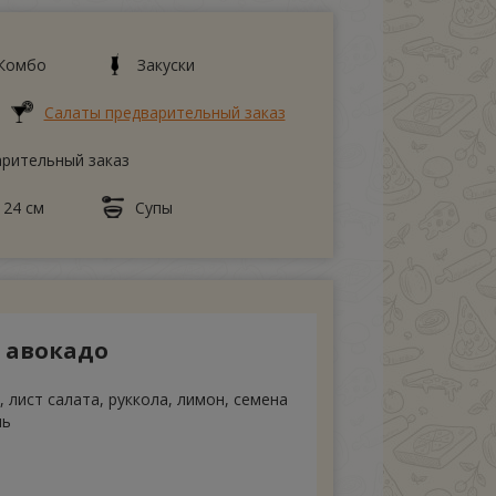
Комбо
Закуски
Салаты предварительный заказ
арительный заказ
 24 см
Супы
и авокадо
 лист салата, руккола, лимон, семена
нь