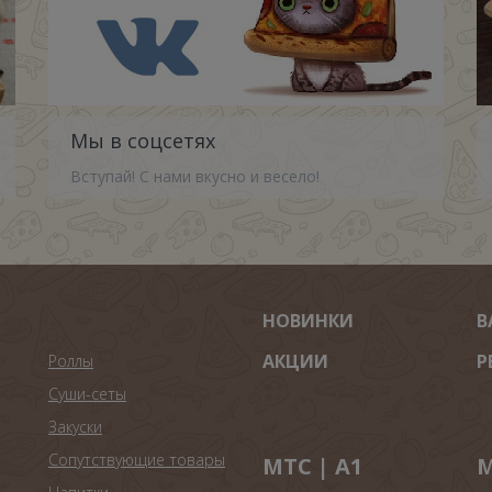
Мы в соцсетях
Вступай! С нами вкусно и весело!
НОВИНКИ
В
АКЦИИ
Р
Роллы
Суши-сеты
Закуски
Сопутствующие товары
МТС | A1
М