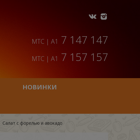
7 147 147
МТС | A1
7 157 157
МТС | A1
НОВИНКИ
Салат с форелью и авокадо