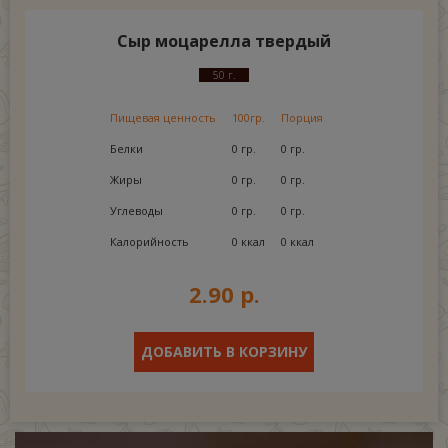
Сыр моцарелла твердый
50 г.
Пищевая ценность
100гр.
Порция
Белки
0 гр.
0 гр.
Жиры
0 гр.
0 гр.
Углеводы
0 гр.
0 гр.
Калорийность
0 ккал
0 ккал
2.90 р.
ДОБАВИТЬ В КОРЗИНУ