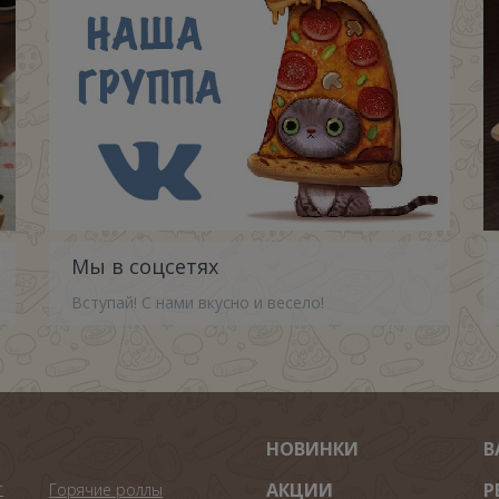
Мы в соцсетях
Вступай! С нами вкусно и весело!
НОВИНКИ
В
т
АКЦИИ
Р
Горячие роллы