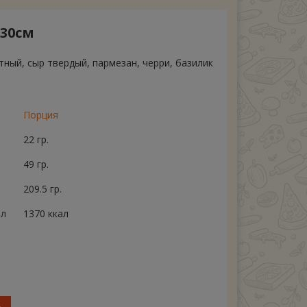
30см
тный, сыр твердый, пармезан, черри, базилик
Порция
22 гр.
49 гр.
209.5 гр.
ал
1370 ккал