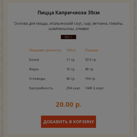
Пицца Капричиоза 30см
Основа для пиццы, итальянский соус, сыр, ветчина, томаты,
шампиньоны, оливки
490 г.
Пищевая ценность
100гр.
Порция
Белки
11 гр.
53.9 гр.
Жиры
10 гр.
49 гр.
Углеводы
40 гр.
196 гр.
Калорийность
294 ккал
1440.6 ккал
20.00 р.
ДОБАВИТЬ В КОРЗИНУ