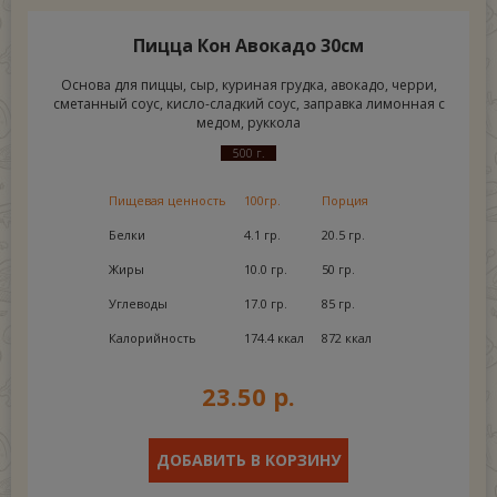
Пицца Кон Авокадо 30см
Основа для пиццы, сыр, куриная грудка, авокадо, черри,
сметанный соус, кисло-сладкий соус, заправка лимонная с
медом, руккола
500 г.
Пищевая ценность
100гр.
Порция
Белки
4.1 гр.
20.5 гр.
Жиры
10.0 гр.
50 гр.
Углеводы
17.0 гр.
85 гр.
Калорийность
174.4 ккал
872 ккал
23.50 р.
ДОБАВИТЬ В КОРЗИНУ