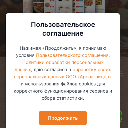
Пользовательское
соглашение
Нажимая «Продолжить», я принимаю
условия
Пользовательского соглашения
,
Политики обработки персональных
данных
, даю согласие на
обработку своих
© 2025 ООО «Арена-пицца»
УНП 391272611
персональных данных ООО «Арена-пицца»
Магазин зарегистрирован в торговом реестре 08.05.2017 №381622
и использования файлов cookies для
корректного функционирования сервиса и
сбора статистики.
Пользовательское соглашение
Политика обработки
персональных данных
Политика видеонаблюдения
Политика в отношении
Продолжить
обработки файлов cookie