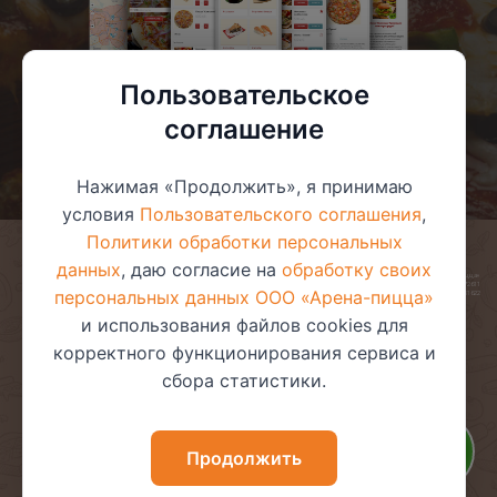
Пользовательское
соглашение
Нажимая «Продолжить», я принимаю
условия
Пользовательского соглашения
,
Политики обработки персональных
данных
, даю согласие на
обработку своих
© 2025 ООО «Арена-пицца»
УНП 391272611
персональных данных ООО «Арена-пицца»
Магазин зарегистрирован в торговом реестре 08.05.2017 №381622
и использования файлов cookies для
корректного функционирования сервиса и
сбора статистики.
Пользовательское соглашение
Политика обработки
персональных данных
Политика видеонаблюдения
Политика в отношении
Продолжить
обработки файлов cookie