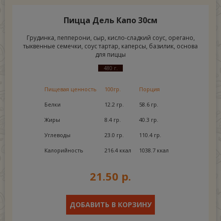
Пицца Дель Капо 30см
Грудинка, пепперони, сыр, кисло-сладкий соус, орегано,
тыквенные семечки, соус тартар, каперсы, базилик, основа
для пиццы
480 г.
Пищевая ценность
100гр.
Порция
Белки
12.2 гр.
58.6 гр.
Жиры
8.4 гр.
40.3 гр.
Углеводы
23.0 гр.
110.4 гр.
Калорийность
216.4 ккал
1038.7 ккал
21.50 р.
ДОБАВИТЬ В КОРЗИНУ