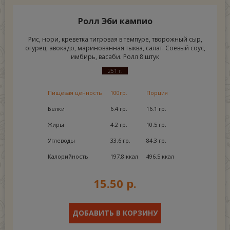
Ролл Эби кампио
Рис, нори, креветка тигровая в темпуре, творожный сыр,
огурец, авокадо, маринованная тыква, салат. Соевый соус,
имбирь, васаби. Ролл 8 штук
251 г.
Пищевая ценность
100гр.
Порция
Белки
6.4 гр.
16.1 гр.
Жиры
4.2 гр.
10.5 гр.
Углеводы
33.6 гр.
84.3 гр.
Калорийность
197.8 ккал
496.5 ккал
15.50 р.
ДОБАВИТЬ В КОРЗИНУ