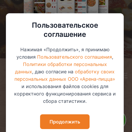
Пользовательское
соглашение
Нажимая «Продолжить», я принимаю
условия
Пользовательского соглашения
,
Политики обработки персональных
данных
, даю согласие на
обработку своих
© 2025 ООО «Арена-пицца»
УНП 391272611
персональных данных ООО «Арена-пицца»
Магазин зарегистрирован в торговом реестре 08.05.2017 №381622
и использования файлов cookies для
корректного функционирования сервиса и
сбора статистики.
Пользовательское соглашение
Политика обработки
персональных данных
Политика видеонаблюдения
Политика в отношении
Продолжить
обработки файлов cookie