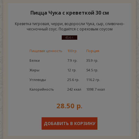
Пицца Чука с креветкой 30 см
Креветка тигровая, черри, водоросли Чука, сыр, сливочно-
чесночный соус. Подаётся с ореховым соусом
454 г.
Пищевая ценность
100гр.
Порция
Белки
7.9 гр.
35.9 гр.
Жиры
12 гр.
54.5 гр.
Углеводы
25.6 гр.
116.2 гр.
Калорийность
242 ккал
1098.7 ккал
28.50 р.
ДОБАВИТЬ В КОРЗИНУ