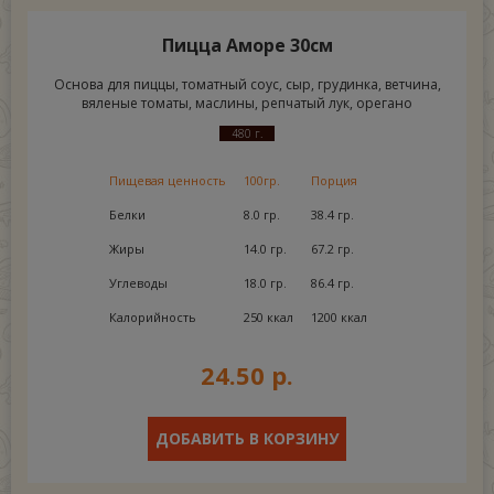
Пицца Аморе 30см
Основа для пиццы, томатный соус, сыр, грудинка, ветчина,
вяленые томаты, маслины, репчатый лук, орегано
480 г.
Пищевая ценность
100гр.
Порция
Белки
8.0 гр.
38.4 гр.
Жиры
14.0 гр.
67.2 гр.
Углеводы
18.0 гр.
86.4 гр.
Калорийность
250 ккал
1200 ккал
24.50 р.
ДОБАВИТЬ В КОРЗИНУ