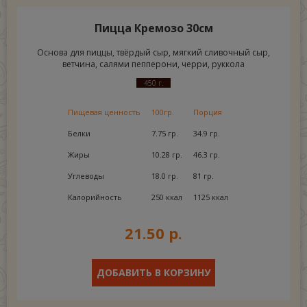
Пицца Кремозо 30см
Основа для пиццы, твёрдый сыр, мягкий сливочный сыр,
ветчина, салями пепперони, черри, руккола
450 г.
Пищевая ценность
100гр.
Порция
Белки
7.75 гр.
34.9 гр.
Жиры
10.28 гр.
46.3 гр.
Углеводы
18.0 гр.
81 гр.
Калорийность
250 ккал
1125 ккал
21.50 р.
ДОБАВИТЬ В КОРЗИНУ