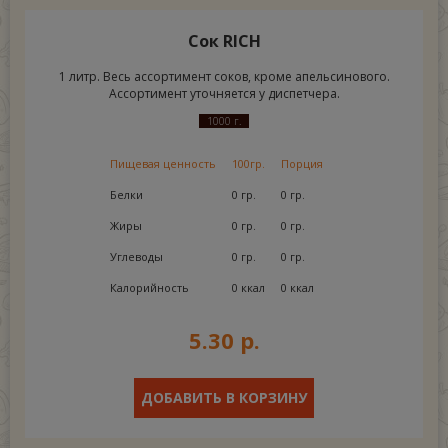
Сок RICH
1 литр. Весь ассортимент соков, кроме апельсинового.
Ассортимент уточняется у диспетчера.
1000 г.
Пищевая ценность
100гр.
Порция
Белки
0 гр.
0 гр.
Жиры
0 гр.
0 гр.
Углеводы
0 гр.
0 гр.
Калорийность
0 ккал
0 ккал
5.30 р.
ДОБАВИТЬ В КОРЗИНУ