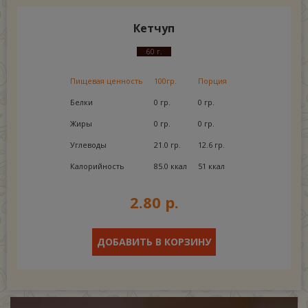
Кетчуп
60 г.
Пищевая ценность
100гр.
Порция
Белки
0 гр.
0 гр.
Жиры
0 гр.
0 гр.
Углеводы
21.0 гр.
12.6 гр.
Калорийность
85.0 ккал
51 ккал
2.80 р.
ДОБАВИТЬ В КОРЗИНУ