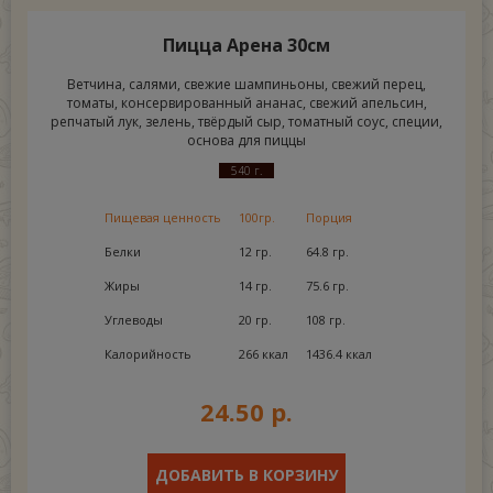
Пицца Арена 30см
Ветчина, салями, свежие шампиньоны, свежий перец,
томаты, консервированный ананас, свежий апельсин,
репчатый лук, зелень, твёрдый сыр, томатный соус, специи,
основа для пиццы
540 г.
Пищевая ценность
100гр.
Порция
Белки
12 гр.
64.8 гр.
Жиры
14 гр.
75.6 гр.
Углеводы
20 гр.
108 гр.
Калорийность
266 ккал
1436.4 ккал
24.50 р.
ДОБАВИТЬ В КОРЗИНУ