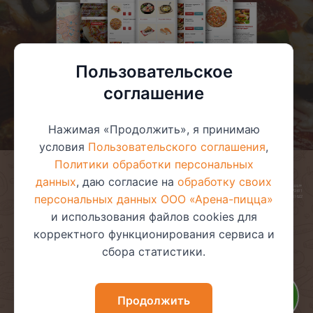
Пользовательское
соглашение
Нажимая «Продолжить», я принимаю
условия
Пользовательского соглашения
,
Политики обработки персональных
данных
, даю согласие на
обработку своих
© 2025 ООО «Арена-пицца»
УНП 391272611
персональных данных ООО «Арена-пицца»
Магазин зарегистрирован в торговом реестре 08.05.2017 №381622
и использования файлов cookies для
корректного функционирования сервиса и
сбора статистики.
Пользовательское соглашение
Политика обработки
персональных данных
Политика видеонаблюдения
Политика в отношении
Продолжить
обработки файлов cookie