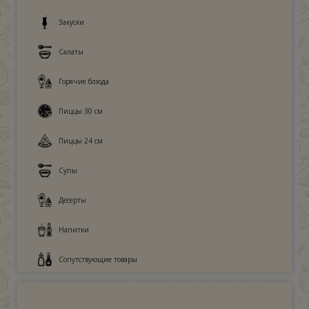
Закуски
Салаты
Горячие блюда
Пиццы 30 см
Пиццы 24 см
Супы
Десерты
Напитки
Сопутствующие товары