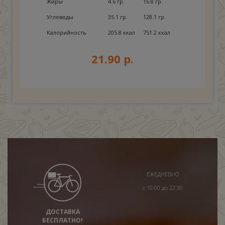
Жиры
4.6 гр.
16.8 гр.
Углеводы
35.1 гр.
128.1 гр.
Калорийность
205.8 ккал
751.2 ккал
21.90 р.
ЕЖЕДНЕВНО
с 10:00 до 22:30
ДОСТАВКА
БЕСПЛАТНО!