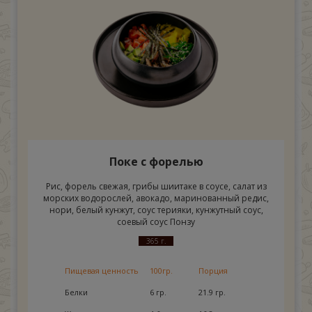
Поке с форелью
Рис, форель свежая, грибы шиитаке в соусе, салат из
морских водорослей, авокадо, маринованный редис,
нори, белый кунжут, соус терияки, кунжутный соус,
соевый соус Понзу
365 г.
Пищевая ценность
100гр.
Порция
Белки
6 гр.
21.9 гр.