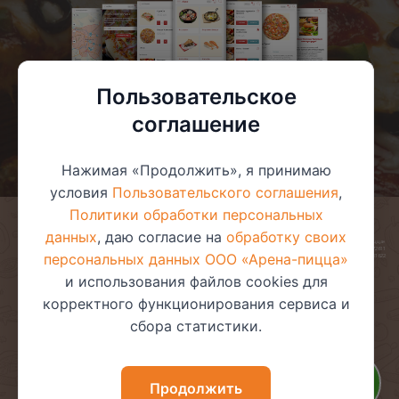
Пользовательское
соглашение
Нажимая «Продолжить», я принимаю
условия
Пользовательского соглашения
,
Политики обработки персональных
данных
, даю согласие на
обработку своих
© 2025 ООО «Арена-пицца»
УНП 391272611
персональных данных ООО «Арена-пицца»
Магазин зарегистрирован в торговом реестре 08.05.2017 №381622
и использования файлов cookies для
корректного функционирования сервиса и
сбора статистики.
Пользовательское соглашение
Политика обработки
персональных данных
Политика видеонаблюдения
Политика в отношении
Продолжить
обработки файлов cookie