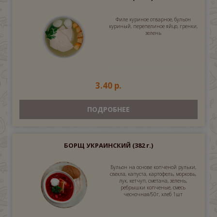
Филе куриное отварное, бульон
куриный, перепелиное яйцо, гренки,
зелень
3.40 р.
ПОДРОБНЕЕ
БОРЩ УКРАИНСКИЙ
(382 г.)
Бульон на основе копченой рульки,
свекла, капуста, картофель, морковь,
лук, кетчуп, сметана, зелень,
ребрышки копченые, смесь
чесночная/50г, хлеб 1шт