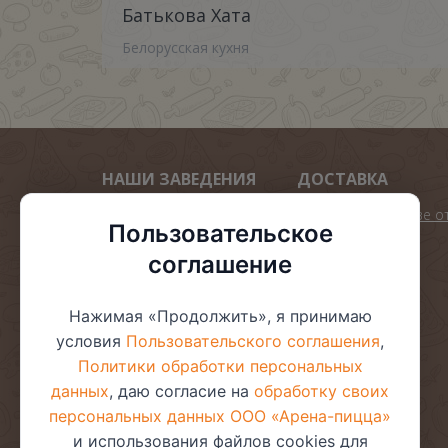
Батькова Хата
Белорусская кухня
НАШИ ЗАВЕДЕНИЯ
ДОСТАВКА
Арена пицца
Подарок при заказе о
Пользовательское
45.00р
Золотой Лев
соглашение
Мега пиццы 40 см
Арена Десерто
Пиццы 30 см
Арена суши
Нажимая «Продолжить», я принимаю
Пиццы 24 см
ВИКТОРИЯ
условия
Пользовательского соглашения
,
Комбо
Дворик
Политики обработки персональных
Ролл дог
данных
, даю согласие на
обработку своих
Суши бургер
персональных данных ООО «Арена-пицца»
и использования файлов cookies для