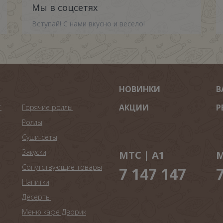
Мы в соцсетях
Вступай! С нами вкусно и весело!
НОВИНКИ
В
т
АКЦИИ
Р
Горячие роллы
Роллы
Суши-сеты
Закуски
МТС | A1
М
Сопутствующие товары
7 147 147
Напитки
Десерты
Меню кафе Дворик