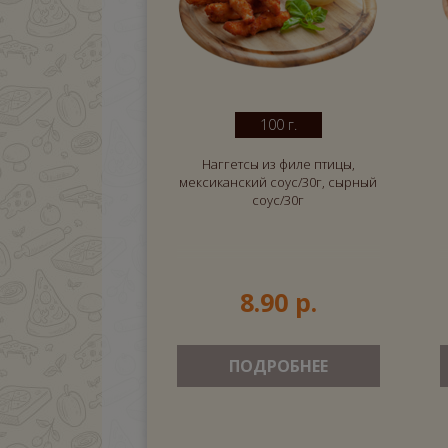
100 г.
Наггетсы из филе птицы,
мексиканский соус/30г, сырный
соус/30г
8.90 р.
ПОДРОБНЕЕ