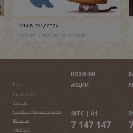
Мы в соцсетях
Вступай! С нами вкусно и весело!
НОВИНКИ
В
АКЦИИ
Р
Роллы
Суши-сеты
Закуски
Сопутствующие товары
МТС | A1
М
Напитки
7 147 147
Десерты