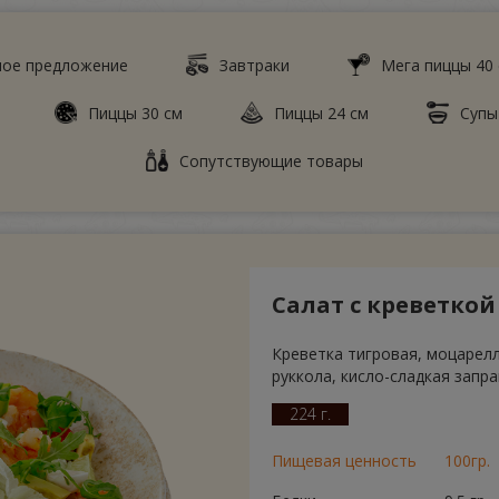
ное предложение
Завтраки
Мега пиццы 40
Пиццы 30 см
Пиццы 24 см
Супы
Сопутствующие товары
Салат с креветко
Креветка тигровая, моцарелла
руккола, кисло-сладкая запр
224 г.
Пищевая ценность
100гр.