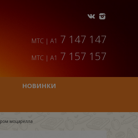
7 147 147
МТС | A1
7 157 157
МТС | A1
НОВИНКИ
ыром моцарелла