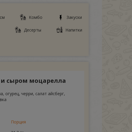
 см
Комбо
Закуски
Десерты
Напитки
й и сыром моцарелла
, огурец, черри, салат айсберг,
авка
Порция