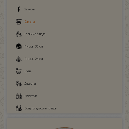
Закуски
Салаты
Горячие блюда
Пиццы 30 см
Пиццы 24 см
Супы
Десерты
Напитки
Сопутствующие товары