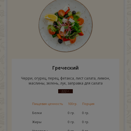
Греческий
Черри, огурец, перец, фетакса, лист салата, лимон,
маслины, зелень, лук, заправка для салата
222 г.
Пищевая ценность
100гр.
Порция
Белки
0 гр.
0 гр.
Жиры
0 гр.
0 гр.
Углеводы
0 гр.
0 гр.