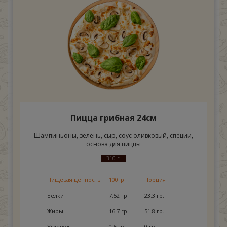
Пицца грибная 24см
Шампиньоны, зелень, сыр, соус оливковый, специи,
основа для пиццы
310 г.
Пищевая ценность
100гр.
Порция
Белки
7.52 гр.
23.3 гр.
Жиры
16.7 гр.
51.8 гр.
Углеводы
0,5 гр.
0 гр.