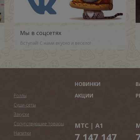
Мы в соцсетях
Вступай! С нами вкусно и весело!
НОВИНКИ
В
АКЦИИ
Р
Роллы
Суши-сеты
Закуски
Сопутствующие товары
МТС | A1
М
Напитки
7 147 147