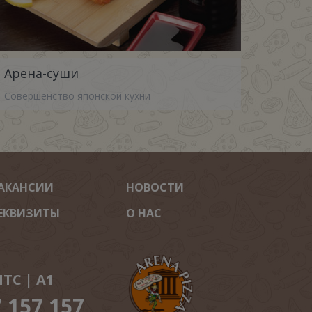
Арена-суши
Совершенство японской кухни
АКАНСИИ
НОВОСТИ
ЕКВИЗИТЫ
О НАС
ТС | A1
7 157 157