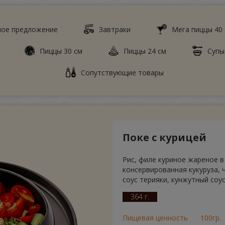
ное предложение
Завтраки
Мега пиццы 40
Пиццы 30 см
Пиццы 24 см
Супы
Сопутствующие товары
Поке с курицей
Рис, филе куриное жареное в
консервированная кукуруза, ч
соус терияки, кунжутный соу
364 г.
Пищевая ценность
100гр.